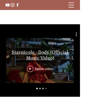
Starnicole
Starnicole - Body (Official
Music Video)
Spela video
©2021 av XO ENTERTAINMENT LLC.