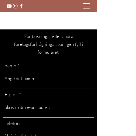
Starnicole
För bokningar eller andra
företagsförfrågningar, vänligen fyll i
formuläret.
namn
E-post
Telefon