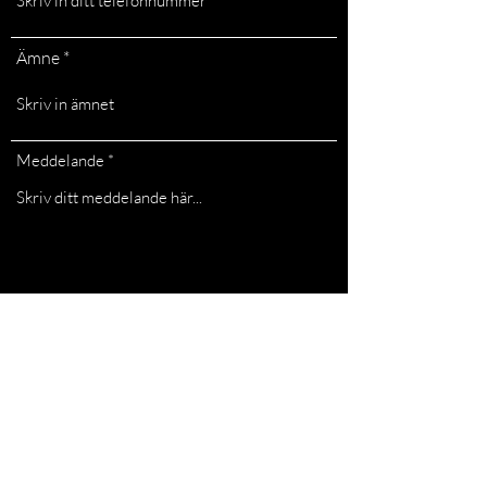
Ämne
Meddelande
Skicka in